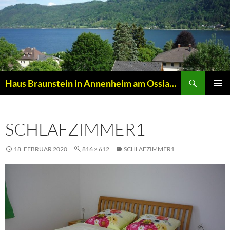
Zum
Inhalt
springen
Suchen
Haus Braunstein in Annenheim am Ossiacher See
PRIMÄR
MENÜ
SCHLAFZIMMER1
18. FEBRUAR 2020
816 × 612
SCHLAFZIMMER1