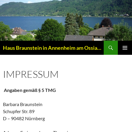
Zum
Inhalt
springen
Suchen
Haus Braunstein in Annenheim am Ossiacher See
PRIMÄR
MENÜ
IMPRESSUM
Angaben gemäß § 5 TMG
Barbara Braunstein
Schupfer Str. 89
D – 90482 Nürnberg