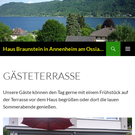
Zum
Inhalt
springen
Suchen
Haus Braunstein in Annenheim am Ossiacher See
PRIMÄR
MENÜ
GÄSTETERRASSE
Unsere Gäste können den Tag gerne mit einem Frühstück auf
der Terrasse vor dem Haus begrüßen oder dort die lauen
Sommerabende genießen.