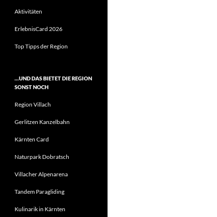
Aktivitäten
ErlebnisCard 2026
Top Tipps der Region
…UND DAS BIETET DIE REGION
SONST NOCH
Region Villach
Gerlitzen Kanzelbahn
Kärnten Card
Naturpark Dobratsch
Villacher Alpenarena
Tandem Paragliding
Kulinarik in Kärnten